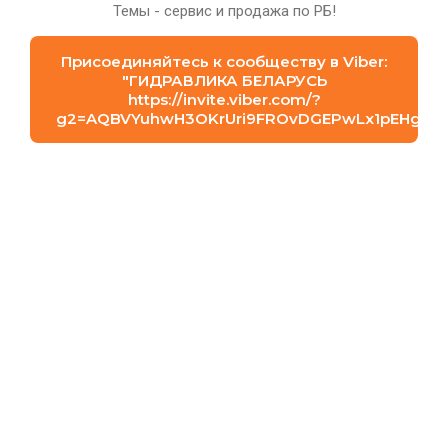
Темы - сервис и продажа по РБ!
Присоединяйтесь к сообществу в Viber:
"⁨ГИДРАВЛИКА БЕЛАРУСЬ⁩
https://invite.viber.com/?
g2=AQBVYuhwH3OKrUri9FROvDGEPwLx1pEHgFmN