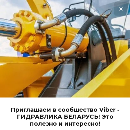
Акционная распродажа героторных
моторов с нашего склада!
Жми, чтобы узнать цену!
0
ГИДРАВЛИКА от А до Я
Главная
Магазин гидравлики
Фильтры
Приглашаем в сообщество Viber -
MF4003P10NBP01 сливной
ГИДРАВЛИКА БЕЛАРУСЬ! Это
фильтроэлемент MP Filtri
полезно и интересно!