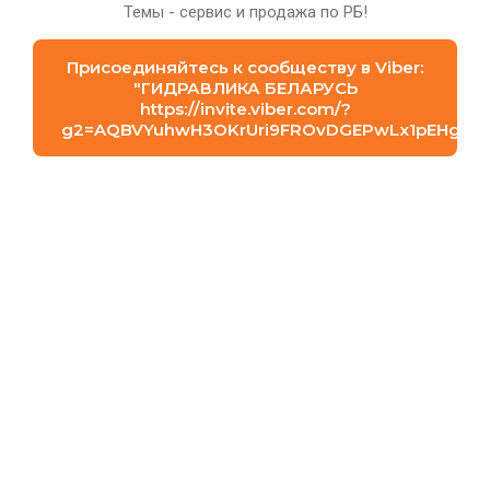
Сортировать:
Темы - сервис и продажа по РБ!
Присоединяйтесь к сообществу в Viber:
"⁨ГИДРАВЛИКА БЕЛАРУСЬ⁩
https://invite.viber.com/?
g2=AQBVYuhwH3OKrUri9FROvDGEPwLx1pEHgFmN
2300.00
1480.00
р.
р.
DCV30/5 ID011 SF3ST4CS1 D2
DCV30/2 ID001 (250) S F3 ST4
VA4 VB4 AP1F3W1USF3
CS1 D2 VA4 VB4 AP1 F3 W1
(B0023630)
UL2 F3 Гидрораспределитель
Гидрораспределитель
BREVINI
BREVINI
К сравнению
К сравнению