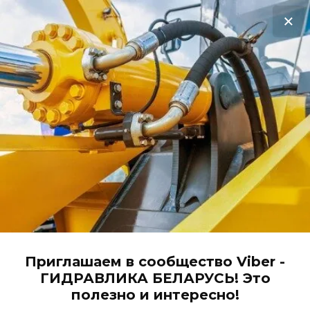
Акционная распродажа героторных
моторов с нашего склада!
Жми, чтобы узнать цену!
0
ГИДРАВЛИКА от А до Я
Главная
Магазин гидравлики
Фильтры
Приглашаем в сообщество Viber -
Масляные фильтры для ДВС
ГИДРАВЛИКА БЕЛАРУСЬ! Это
полезно и интересно!