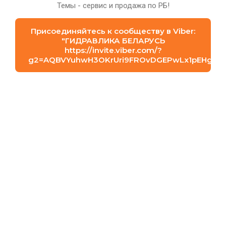
Сортировать:
Темы - сервис и продажа по РБ!
Присоединяйтесь к сообществу в Viber:
"⁨ГИДРАВЛИКА БЕЛАРУСЬ⁩
https://invite.viber.com/?
g2=AQBVYuhwH3OKrUri9FROvDGEPwLx1pEHgFmN
Цена по запросу
Цена по запросу
W21ESO1500 Фильтр
W21ESO1C00 Фильтр
масляный Kubota
масляный Kubota
SALE
SALE
К сравнению
К сравнению