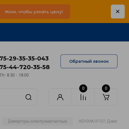
Жми, чтобы узнать цену!
75-29-35-35-043
Обратный звонок
75-44-720-35-58
Пт: 8:30 - 18:00
0
0
Диверторы электромагнитные
HSV09A1P1S1 Дивертор э