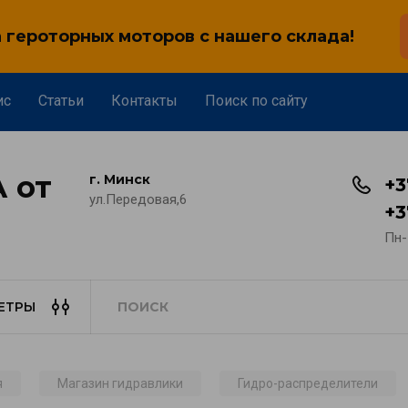
героторных моторов с нашего склада!
ис
Статьи
Контакты
Поиск по сайту
 от
г. Минск
+3
ул.Передовая,6
+3
Пн-
ЕТРЫ
я
Магазин гидравлики
Гидро-распределители