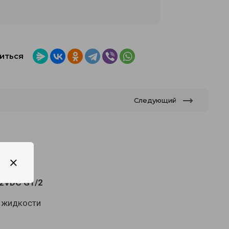
иться
Следующий
2VDC G1/2
й жидкости