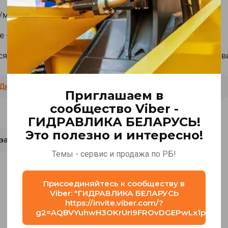
/мин
е - 12VDC
я в гидросистемах дорожно-строительной, лесозаготовит
Дивертор
,
HSV
Приглашаем в
сообщество Viber -
ГИДРАВЛИКА БЕЛАРУСЬ!
Это полезно и интересно!
зад
Темы - сервис и продажа по РБ!
Присоединяйтесь к сообществу в
Viber: "⁨ГИДРАВЛИКА БЕЛАРУСЬ⁩
https://invite.viber.com/?
g2=AQBVYuhwH3OKrUri9FROvDGEPwLx1pEHgF