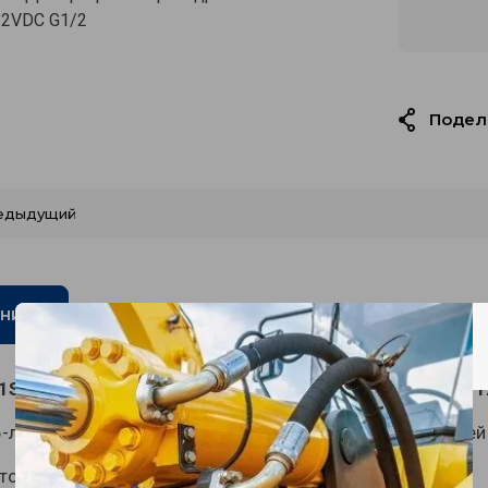
12VDC G1/2
Подел
едыдущий
Отзывы
ние
S1 Дивертор электрогидравлический 6-линейный 1
-линейный для изменения направления потоков рабоче
тов - G1/2"