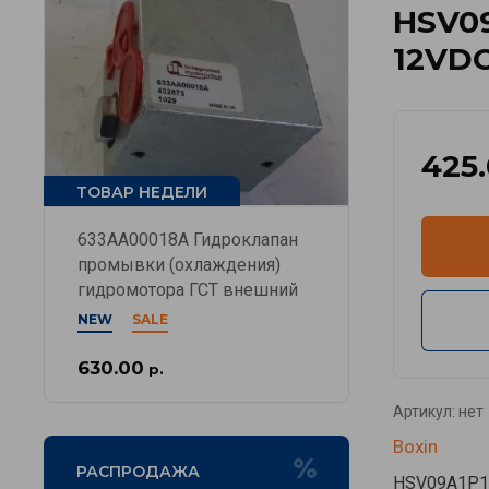
HSV0
12VDC
425
ТОВАР НЕДЕЛИ
633AA00018A Гидроклапан
промывки (охлаждения)
гидромотора ГСТ внешний
NEW
SALE
630.00
р.
Артикул:
нет
Boxin
РАСПРОДАЖА
HSV09A1P1S