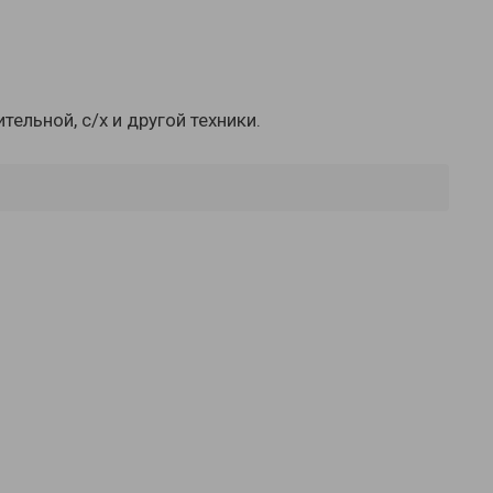
ельной, с/х и другой техники.
mNvJaF8f47HT4zJ3XEv2SlZxmYLOTQ"