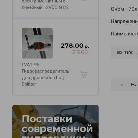
электромагнитный 6-
линейный 12VDC G1/2
Qном - 70л
Напряжени
Применяетс
278.00
р.
313.00
теги:
LVA1-95
Гидрораспределитель
для дровокола Log
Splitter
На
Поставки
современной