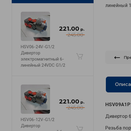
линейный 
221.00
р.
245.00
HSV06-24V-G1/2
Дивертор
Пр
электромагнитный 6-
линейный 24VDC G1/2
Описа
221.00
р.
HSV09A1P1
245.00
Дивертор 6
HSV06-12V-G1/2
Дивертор
Резьба пор