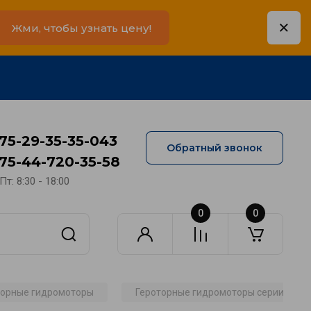
Жми, чтобы узнать цену!
75-29-35-35-043
Обратный звонок
75-44-720-35-58
Пт: 8:30 - 18:00
0
0
торные гидромоторы
Героторные гидромоторы серии MS