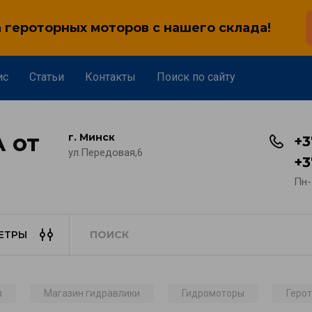
героторных моторов с нашего склада!
ис
Статьи
Контакты
Поиск по сайту
 от
г. Минск
+3
ул.Передовая,6
+3
Пн-
ЕТРЫ
я
Магазин гидравлики
Гидромоторы
Геро