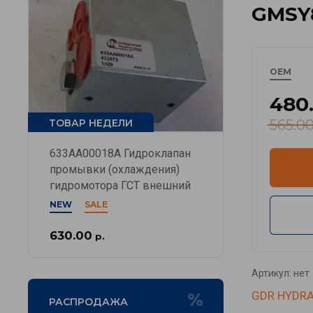
GMSY8
OEM
480
ТОВАР НЕДЕЛИ
565.0
633AA00018A Гидроклапан
промывки (охлаждения)
гидромотора ГСТ внешний
NEW
SALE
630.00
р.
Артикул:
нет
GDR HYDRA
РАСПРОДАЖА