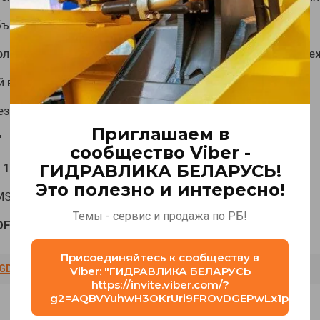
ъем - 80см3.
ланец - квадрат, посадочный диаметр 82,5мм с 4 креп
 вал, диаметр - 32мм
езьбовых портов:
Приглашаем в
"
сообщество Viber -
 1/4"
ГИДРАВЛИКА БЕЛАРУСЬ!
Это полезно и интересно!
S80 Danfos, MS80CD M+S
Темы - сервис и продажа по РБ!
DF
GIDROMOTORY SERII MS GIDROYA
Присоединяйтесь к сообществу в
GDR HYDRAULICS
,
elefant
,
гидромотор героторный
Viber: "⁨ГИДРАВЛИКА БЕЛАРУСЬ⁩
https://invite.viber.com/?
g2=AQBVYuhwH3OKrUri9FROvDGEPwLx1pEHgF