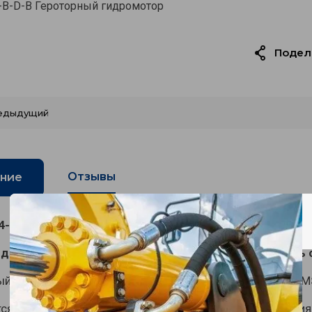
B-D-B Героторный гидромотор
Подел
едыдущий
Отзывы
ние
4-B-D-B Героторный гидромотор
дромотор имеет класс качества - OEM, т.е. уровень 
й гидромотор героторного (планетарного) типа серии 
я радиально-осевые нагрузки на вал в силу применени