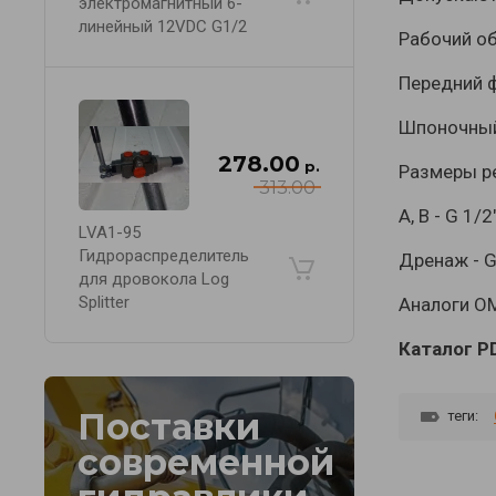
электромагнитный 6-
линейный 12VDC G1/2
Рабочий об
Передний ф
Шпоночный
278.00
р.
Размеры р
313.00
А, В - G 1/2
LVA1-95
Гидрораспределитель
Дренаж - G
для дровокола Log
Splitter
Аналоги
OM
Каталог P
Поставки
теги:
современной