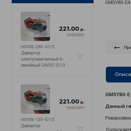
GMSY80-E4-
221.00
р.
245.00
HSV06-24V-G1/2
Пр
Дивертор
электромагнитный 6-
линейный 24VDC G1/2
Описа
GMSY80-E
221.00
р.
Данный ги
245.00
Реверсивны
HSV06-12V-G1/2
Дивертор
Допускаютс