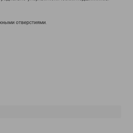
ежными отверстиями.
mNvJaF8f47HT4zJ3XEv2SlZxmYLOTQ"