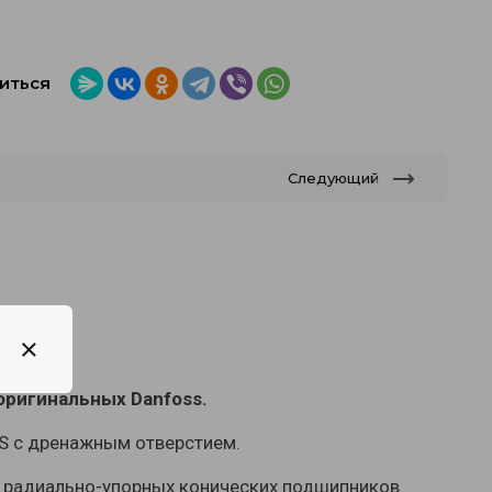
иться
Следующий
оригинальных Danfoss.
MS с дренажным отверстием.
я радиально-упорных конических подшипников.